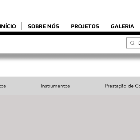
Organização sem fins lucrativos em
Jaboatão dos Guararapes
INÍCIO
SOBRE NÓS
PROJETOS
GALERIA
tos
Instrumentos
Prestação de C